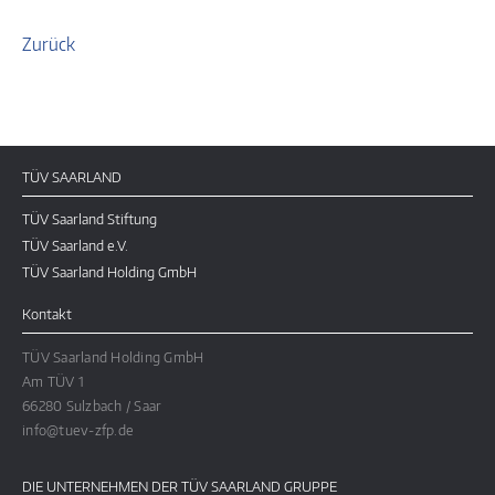
Zurück
TÜV SAARLAND
TÜV Saarland Stiftung
TÜV Saarland e.V.
TÜV Saarland Holding GmbH
Kontakt
TÜV Saarland Holding GmbH
Am TÜV 1
66280 Sulzbach / Saar
info@tuev-zfp.de
DIE UNTERNEHMEN DER TÜV SAARLAND GRUPPE