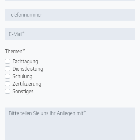
Pflichtfeld
Themen
*
Fachtagung
Dienstleistung
Schulung
Zertifizierung
Sonstiges